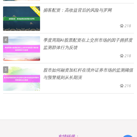
掮客配资：高收益背后的风险与罗网
218
4
季度周期AI股票配资在上交所市场的因子拥挤度
监测群体行为反馈
218
5
股市如何融资加杠杆在境外证券市场的监测阈值
与预警规则从长期演
216
友情链接：