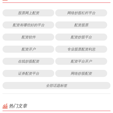
股票网上配资
网络炒股杠杆平台
配资有哪些好的平台
配资股票
配资软件
配资炒股平台
配资开户
专业股票配资利息
在线炒股配资
配资平台开户
证券配资平台
网络炒股配资
全部话题标签
热门文章