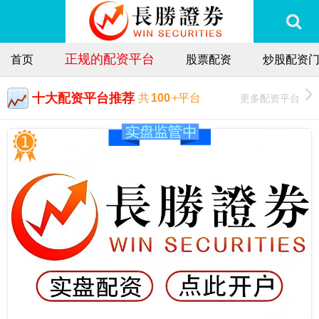
正规的配资平台
首页
股票配资
炒股配资
十大配资平台推荐
更多配资平台
共
100
+平台