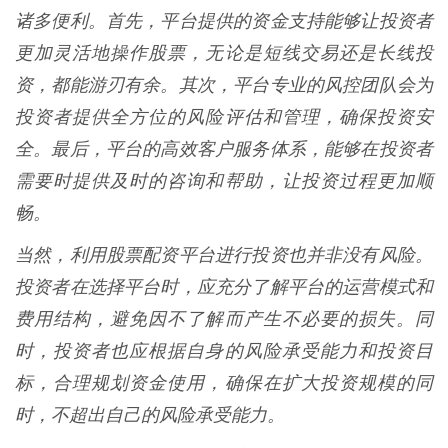
诸多便利。首先，平台提供的资金支持能够让投资者
更加灵活地操作股票，无论是短线交易还是长线投
资，都能游刃有余。其次，平台专业的风控团队会为
投资者提供全方位的风险评估和管理，确保投资安
全。最后，平台的高效客户服务体系，能够在投资者
需要时提供及时的咨询和帮助，让投资过程更加顺
畅。
当然，利用股票配资平台进行投资也并非没有风险。
投资者在选择平台时，应充分了解平台的运营模式和
费用结构，避免因不了解而产生不必要的损失。同
时，投资者也应根据自身的风险承受能力和投资目
标，合理规划资金使用，确保在扩大投资规模的同
时，不超出自己的风险承受能力。