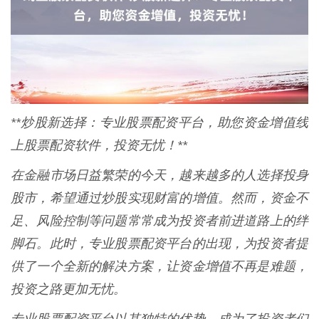
**炒股新选择：专业股票配资平台，助您资金增值线
上股票配资软件，投资无忧！**
在金融市场日益繁荣的今天，越来越多的人选择投身
股市，希望通过炒股实现财富的增值。然而，资金不
足、风险控制等问题常常成为投资者前进道路上的绊
脚石。此时，专业股票配资平台的出现，为投资者提
供了一个全新的解决方案，让资金增值不再是难题，
投资之路更加无忧。