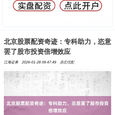
北京股票配资奇迹：专科助力，恣意
罢了股市投资倍增效应
鼎宏优配
江海证券
2026-01-28 09:47:49