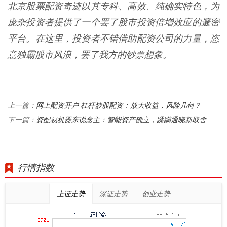
北京股票配资奇迹以其专科、高效、纯确实特色，为
庞杂投资者提供了一个罢了股市投资倍增效应的邃密
平台。在这里，投资者不错借助配资公司的力量，恣
意独霸股市风浪，罢了我方的钞票想象。
网上配资开户 杠杆炒股配资：放大收益，风险几何？
上一篇：
资配易机器东说念主：智能资产确立，蹂躏通晓新取舍
下一篇：
行情指数
上证走势
深证走势
创业走势