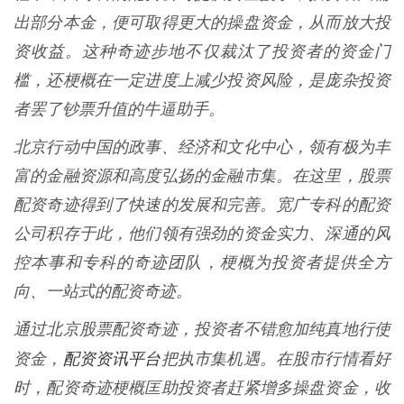
出部分本金，便可取得更大的操盘资金，从而放大投
资收益。这种奇迹步地不仅裁汰了投资者的资金门
槛，还梗概在一定进度上减少投资风险，是庞杂投资
者罢了钞票升值的牛逼助手。
北京行动中国的政事、经济和文化中心，领有极为丰
富的金融资源和高度弘扬的金融市集。在这里，股票
配资奇迹得到了快速的发展和完善。宽广专科的配资
公司积存于此，他们领有强劲的资金实力、深通的风
控本事和专科的奇迹团队，梗概为投资者提供全方
向、一站式的配资奇迹。
通过北京股票配资奇迹，投资者不错愈加纯真地行使
配资资讯平台
资金，
把执市集机遇。在股市行情看好
时，配资奇迹梗概匡助投资者赶紧增多操盘资金，收