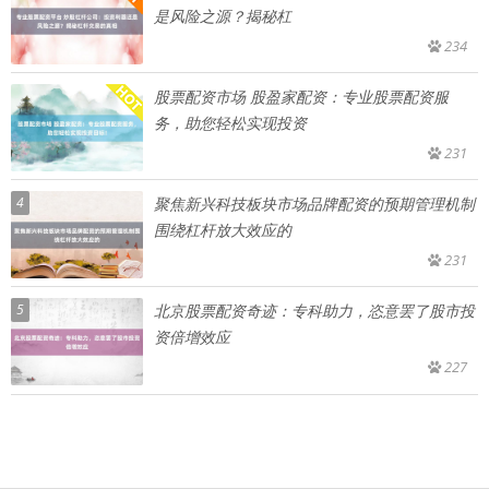
是风险之源？揭秘杠
234
股票配资市场 股盈家配资：专业股票配资服
务，助您轻松实现投资
231
4
聚焦新兴科技板块市场品牌配资的预期管理机制
围绕杠杆放大效应的
231
5
北京股票配资奇迹：专科助力，恣意罢了股市投
资倍增效应
227