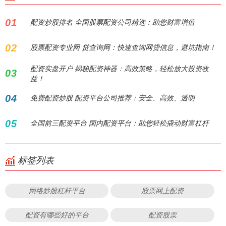
01
配资炒股排名 全国股票配资公司精选：助您财富增值
02
股票配资专业网 贷查询网：快速查询网贷信息，避坑指南！
配资实盘开户 揭秘配资神器：高效策略，轻松放大投资收
03
益！
04
免费配资炒股 配资平台公司推荐：安全、高效、透明
05
全国前三配资平台 国内配资平台：助您轻松撬动财富杠杆
标签列表
网络炒股杠杆平台
股票网上配资
配资有哪些好的平台
配资股票