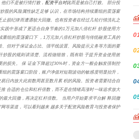
配资平台对比
认，他们不是被行情打败，
而是被自己打败。 部分投
炒股的风险属性缺乏足够 认识，在市场结构持续重组的震荡窗
乏止损纪律而遭遇较大回撤。也有投资者在经过几轮行情洗礼之
实践中形成了更适合自身节奏的1万元加八倍杠杆 炒股使用方
0
续重组的震荡窗口下 ，1万元加八倍杠杆炒股与传统融资工具的
性、但对于保证金占比、强平线设置、风险提示义务等方面的要
0
杆炒股的规则讲清楚、流程做细致，既有助 于提升资金使用效
的损失。 保 证金下降超过30%时，资金方一般会触发强制控
0
重组的震荡窗口阶段，账户净值对短期波动的敏感度明显抬升，
0
个交易日内放大此前数周甚至数月累 积的风险。投资者需要结合自
推 合适的仓位和杠杆倍数，而不是在情绪高涨时一味追求放大
0
的最大回撤，再决定杠杆倍数。 当用户开始要求平台解 释回撤
网等渠道，可以看到越来 越多关于配资风险教育与投资者保护