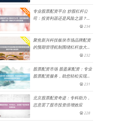
专业股票配资平台 炒股杠杆公
司：投资利器还是风险之源？揭
秘杠
234
聚焦新兴科技板块市场品牌配资
的预期管理机制围绕杠杆放大效
应的
232
股票配资市场 股盈家配资：专业
股票配资服务，助您轻松实现投
资
231
北京股票配资奇迹：专科助力，
恣意罢了股市投资倍增效应
228