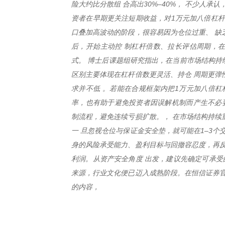
险大约比分散组 合高出30%–40%， 不少人承
资者在早期更关注短期收益，对1万元加八倍杠杆
口叠加高波动的阶段，很容易因为仓位过重、 缺
后，开始主动控 制杠杆倍数、拉长评估周期，在
式。 博士后课题组研究指出，在当前市场结构持
区别主要体现在杠杆倍数更灵活、持仓 周期更弹
求并不低 。若能在合规框架内把1万元加八倍杠
率，也有助于避免投资者因误解机制而产生不必要
制流程，避免连续亏损扩散。， 在市场结构持续
一 旦忽视仓位与保证金安全垫，就可能在1–3
身的风险承受能力、盈利目标与回撤容忍度，再反
利润。从资产安全角度 出发，建议先确定可承受
来源，行业文化便已迈入成熟阶段。在恒信证券官
的内容，