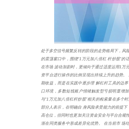
处于多空信号频繁反转的阶段的走势格局下，风险
的震荡窗口中，围绕“1万元加八倍杠 杆炒股”
在市场 波动加剧时，更倾向于通过适度运用1万
资平台进行操作的比例呈现出持续上升的趋势。 
期收益，而是在实践中逐步理 解杠杆工具的边界
口环境，多数短线账户情绪触发型亏损明显增加
与“1万元加八倍杠杆炒股”相关的检索量在多个
部分人表示，在明确自 身风险承受能力的前提下
高仓位，但同时也更加关注资金安全与平台合规性
渐在同类服务中形成差异化优势。 在当前市 场