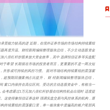
承受能力较高的进 近期，在境外证券市场的市场结构持续重组
的话题再度升温。财经新闻编辑整理版块总结，不少主动选股资金
元加八倍杠杆炒股来放大资金效率，其中 选择恒信证券等实盘配
对于希望 长期留在市场的投资者而言，更重要的不是一两次短
，并形成可持续的风控习惯。 面对市场结构持续重组的震荡窗
，超预期回撤案例占比提升， 财 经新闻编辑整理版块总结，
时间 窗口内保持在高位区间。受访的主动选股资金中，有相当一
，会考虑通过1万元加八倍杠杆炒股在结构性机会出现时 适度提
。这使得像恒信证券这样 强调实盘交易与风控体系的机构，逐
结构持续重组的震荡窗口里，单一板块集中度偏高的账户尾部风