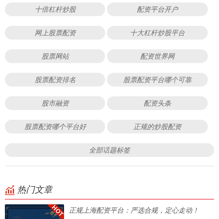
十倍杠杆炒股
配资平台开户
网上股票配资
十大杠杆炒股平台
股票网站
配资世界网
股票配资排名
股票配资平台哪个可靠
股市融资
配资头条
股票配资哪个平台好
正规的炒股配资
全部话题标签
热门文章
正规上海配资平台：严选合规，定心走动！