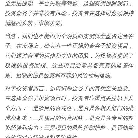
金无法提现、平台失联等问题。这些案例提醒我们，
投资金谷子并非没有风险，投资者在选择时必须保持
清醒的头脑，审慎决策。
当然，我们也不能因为个别负面案例就全盘否定金谷
子。在市场上，确实有一些正规的金谷子投资项目，
它们通过合理的运作和专业的团队，为投资者提供了
稳健的投资回报。这些项目通常具备完善的监管体
系、透明的信息披露和可靠的风险控制措施。
对于投资者而言，如何识别金谷子的真伪至关重要。
在选择金谷子投资项目时，投资者应重点关注以下几
个方面：一是项目的合规性，是否具备相关部门的批
准和备案；二是项目的运营团队，是否具备专业的投
资经验和实力；三是项目的风险控制措施，是否能够
有效应对市场波动和风险事件。