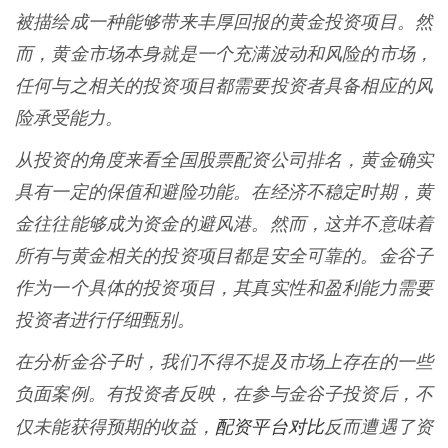
被描绘成一种能够带来丰厚回报的黄金投资项目。然
而，黄金市场本身就是一个充满波动和风险的市场，
任何与之相关的投资项目都需要投资者具备相应的风
险承受能力。
从投资的角度来看全国股票配资公司排名，黄金确实
具有一定的保值和避险功能。在经济不稳定时期，黄
金往往能够成为资金的避风港。然而，这并不意味着
所有与黄金相关的投资项目都是安全可靠的。金谷子
作为一个具体的投资项目，其真实性和盈利能力需要
投资者进行仔细甄别。
在分析金谷子时，我们不得不提及市场上存在的一些
负面案例。有投资者反映，在参与金谷子投资后，不
配资平台对比
仅未能获得预期的收益，
反而遭遇了资