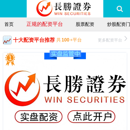
正规的配资平台
首页
股票配资
炒股配资
十大配资平台推荐
更多配资平台
共
100
+平台