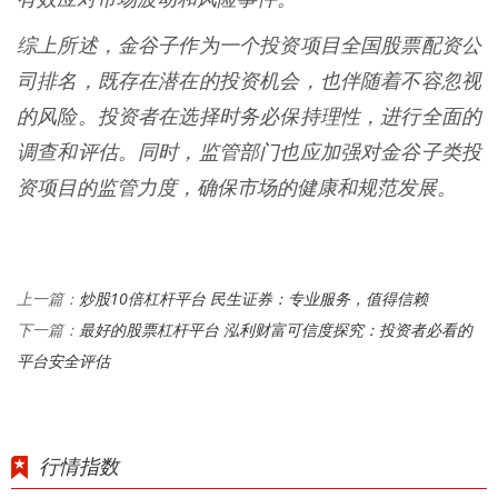
综上所述，金谷子作为一个投资项目全国股票配资公
司排名，既存在潜在的投资机会，也伴随着不容忽视
的风险。投资者在选择时务必保持理性，进行全面的
调查和评估。同时，监管部门也应加强对金谷子类投
资项目的监管力度，确保市场的健康和规范发展。
炒股10倍杠杆平台 民生证券：专业服务，值得信赖
上一篇：
最好的股票杠杆平台 泓利财富可信度探究：投资者必看的
下一篇：
平台安全评估
行情指数