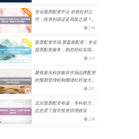
专业股票配资平台 炒股杠杆公
司：投资利器还是风险之源？揭
秘杠
234
股票配资市场 股盈家配资：专业
股票配资服务，助您轻松实现投
资
231
聚焦新兴科技板块市场品牌配资
的预期管理机制围绕杠杆放大效
应的
231
北京股票配资奇迹：专科助力，
恣意罢了股市投资倍增效应
228