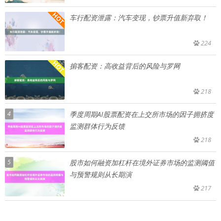
车行配资泄露：汽车变现，钞票升值新弃取！
224
掮客配资：高收益背后的风险与罗网
218
4
季度周期AI股票配资在上交所市场的因子拥挤度
监测群体行为反馈
218
5
股市如何融资加杠杆在境外证券市场的监测阈值
与预警规则从长期演
217