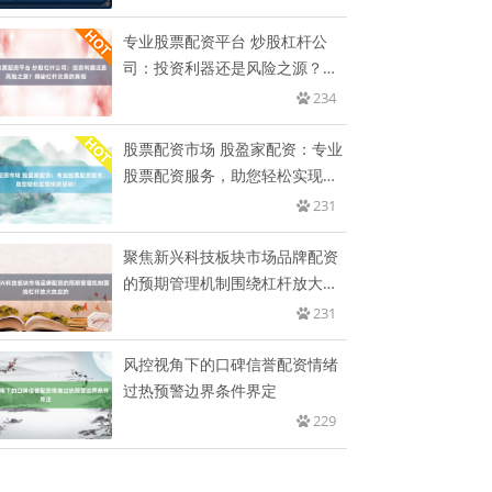
专业股票配资平台 炒股杠杆公
司：投资利器还是风险之源？揭
秘杠
234
股票配资市场 股盈家配资：专业
股票配资服务，助您轻松实现投
资
231
聚焦新兴科技板块市场品牌配资
的预期管理机制围绕杠杆放大效
应的
231
风控视角下的口碑信誉配资情绪
过热预警边界条件界定
229