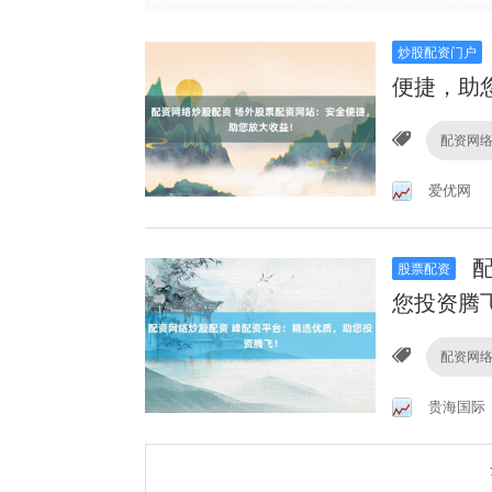
炒股配资门户
便捷，助
配资网
爱优网
配
股票配资
您投资腾
配资网
贵海国际