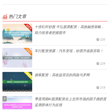
热门文章
十倍杠杆炒股 牛弘股票配资：高效融资策略，
助力投资者把握股市
226
车行配资泄露：汽车变现，钞票升值新弃取！
224
掮客配资：高收益背后的风险与罗网
218
4
季度周期AI股票配资在上交所市场的因子拥挤度
监测群体行为反馈