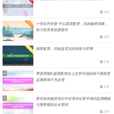
224
十倍杠杆炒股 牛弘股票配资：高效融资策略，
助力投资者把握股市
224
掮客配资：高收益背后的风险与罗网
218
4
季度周期AI股票配资在上交所市场的因子拥挤度
监测群体行为反馈
218
5
股市如何融资加杠杆在境外证券市场的监测阈值
与预警规则从长期演
216