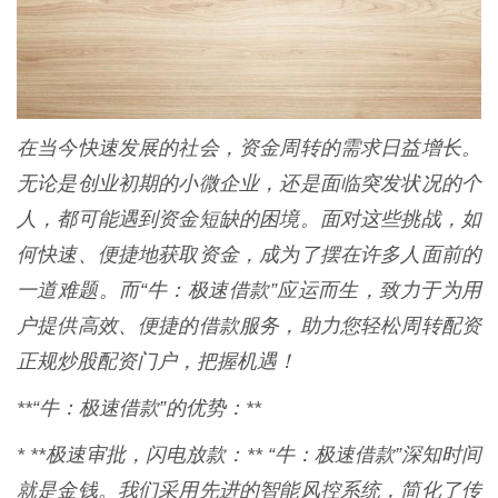
在当今快速发展的社会，资金周转的需求日益增长。
无论是创业初期的小微企业，还是面临突发状况的个
人，都可能遇到资金短缺的困境。面对这些挑战，如
何快速、便捷地获取资金，成为了摆在许多人面前的
一道难题。而“牛：极速借款”应运而生，致力于为用
户提供高效、便捷的借款服务，助力您轻松周转配资
正规炒股配资门户，把握机遇！
**“牛：极速借款”的优势：**
* **极速审批，闪电放款：** “牛：极速借款”深知时间
就是金钱。我们采用先进的智能风控系统，简化了传