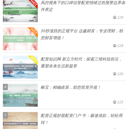
风控视角下的口碑信誉配资情绪过热预警边界条
件界定
229
30秒涨跌的正规平台 达鑫财富：专业理财，助
您财富增值！
228
配资知识网 新立方时代：探索三维科技前沿，
重塑未来生活新篇章
226
4
略宝：精确政策，助您投资升值！
225
5
配资正规炒股配资门户 牛：极速借款，轻松周
转！