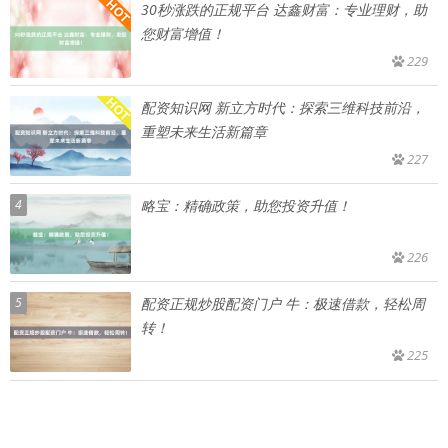
30秒涨跌的正规平台 达鑫财富：专业理财，助
您财富增值！
229
配资知识网 新立方时代：探索三维科技前沿，
重塑未来生活新篇章
227
4
略宝：精确政策，助您投资升值！
226
5
配资正规炒股配资门户 牛：极速借款，轻松周
转！
225