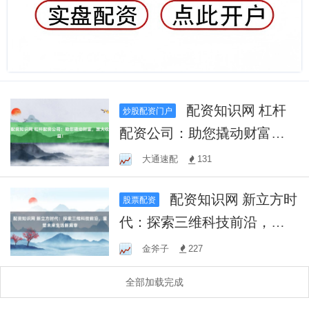
配资知识网 杠杆
炒股配资门户
配资公司：助您撬动财富，
放大收益！
大通速配
131
配资知识网 新立方时
股票配资
代：探索三维科技前沿，重
塑未来生活新篇章
金斧子
227
全部加载完成