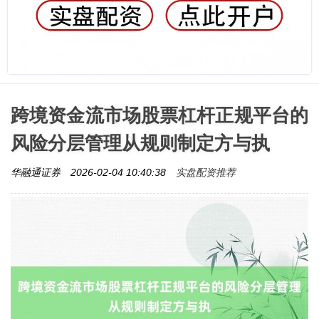
跨境资金流市场股票杠杆正规平台的
风险分层管理从规则制定方与执
实盘配资推荐
华融通证券
2026-02-04 10:40:38