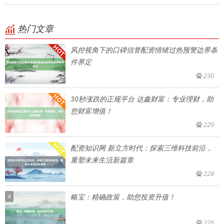
热门文章
风控视角下的口碑信誉配资情绪过热预警边界条
件界定
230
30秒涨跌的正规平台 达鑫财富：专业理财，助
您财富增值！
229
配资知识网 新立方时代：探索三维科技前沿，
重塑未来生活新篇章
228
4
略宝：精确政策，助您投资升值！
226