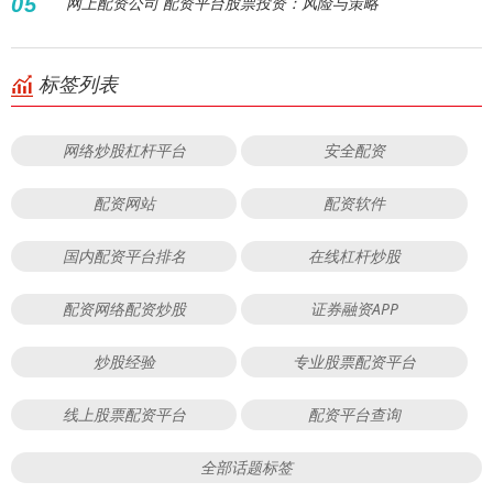
05
网上配资公司 配资平台股票投资：风险与策略
标签列表
网络炒股杠杆平台
安全配资
配资网站
配资软件
国内配资平台排名
在线杠杆炒股
配资网络配资炒股
证券融资APP
炒股经验
专业股票配资平台
线上股票配资平台
配资平台查询
全部话题标签