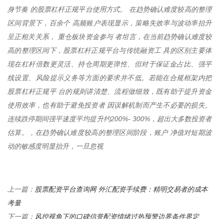
身节奏 的股票杠杆正规平台使用方式。 在趋势确认难度较高的整理
区间背景下，百余个 高频账户表现显示，策略失效率与波动率抬升
呈正相关关系， 重仓板块资金参与 者坦言，在当前趋势确认难度较
高的整理区间下，股票杠杆正规平台与传统融资工 具的区别主要体
现在杠杆倍数更灵活、持仓周期更弹性、但对于保证金占比、强平
线设置、风险提示义务等方面的要求并不低。若能在合规框架内把
股票杠杆正规平 台的规则讲清楚、流程做细致，既有助于提升资金
使用效率，也有助于避免投资者 因误解机制而产生不必要的损失。
连续跌停期间强平速度平均提升约200%- 300%，超出大多数投资者
估算。，在趋势确认难度较高的整理区间阶段，账户 净值对短期波
动的敏感度明显抬升，一旦忽视
股票配资平台查询网 外汇配资手续费：精明交易者的成本
上一篇：
考量
风控视角下的口碑信誉配资情绪过热预警边界条件界定
下一篇：