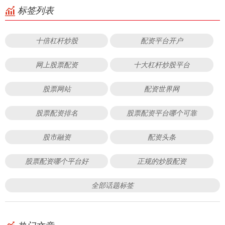
标签列表
十倍杠杆炒股
配资平台开户
网上股票配资
十大杠杆炒股平台
股票网站
配资世界网
股票配资排名
股票配资平台哪个可靠
股市融资
配资头条
股票配资哪个平台好
正规的炒股配资
全部话题标签