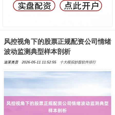
风控视角下的股票正规配资公司情绪
波动监测典型样本剖析
十大模拟炒股软件排行
迪莱奥普
2026-05-11 11:52:55