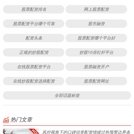
股票配资排名
网上股票配资
股票配资平台哪个可靠
股市融资
配资头条
股票配资哪个平台好
正规的炒股配资
炒股10倍杠杆平台
在线股票配资平台
股票融资开户
在线炒股配资选择配资
股票配资网址
全部话题标签
热门文章
风控视角下的口碑信誉配资情绪过热预警边界条