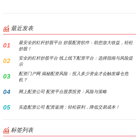
最近发表
最安全的杠杆炒股平台 炒股配资软件：助您放大收益，轻松
01
炒股！
安全的杠杆炒股平台 线上线下配资平台：选择指南与风险提
02
示
配资门户网 揭秘配资风险：投入多少资金才会触发爆仓危
03
机？
04
网上配资公司 配资平台股票投资：风险与策略
05
实盘配资公司 配资返佣：轻松获利，降低交易成本！
标签列表