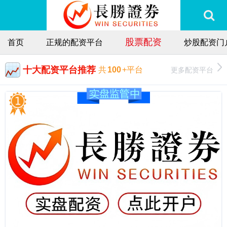
股票配资
首页
正规的配资平台
炒股配资门
十大配资平台推荐
更多配资平台
共
100
+平台