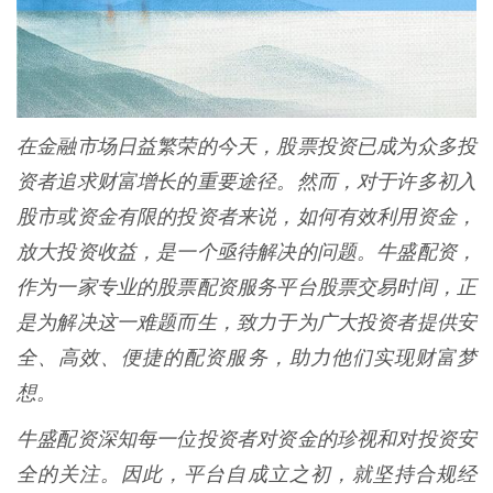
在金融市场日益繁荣的今天，股票投资已成为众多投
资者追求财富增长的重要途径。然而，对于许多初入
股市或资金有限的投资者来说，如何有效利用资金，
放大投资收益，是一个亟待解决的问题。牛盛配资，
作为一家专业的股票配资服务平台股票交易时间，正
是为解决这一难题而生，致力于为广大投资者提供安
全、高效、便捷的配资服务，助力他们实现财富梦
想。
牛盛配资深知每一位投资者对资金的珍视和对投资安
全的关注。因此，平台自成立之初，就坚持合规经