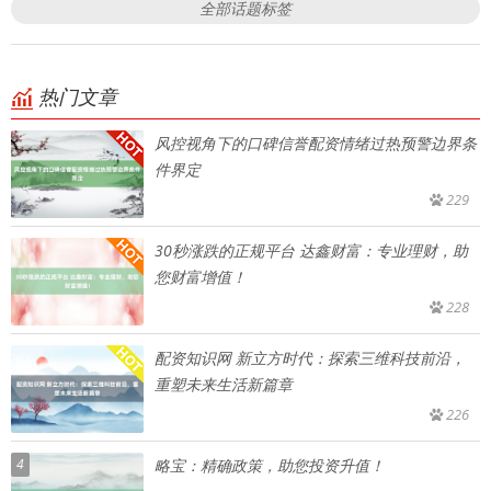
全部话题标签
热门文章
风控视角下的口碑信誉配资情绪过热预警边界条
件界定
229
30秒涨跌的正规平台 达鑫财富：专业理财，助
您财富增值！
228
配资知识网 新立方时代：探索三维科技前沿，
重塑未来生活新篇章
226
4
略宝：精确政策，助您投资升值！