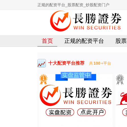
正规的配资平台_股票配资_炒股配资门户
首页
正规的配资平台
股票
十大配资平台推荐
共
100
+平台