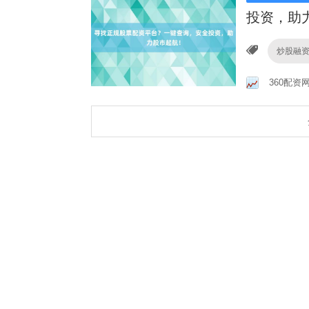
投资，助
炒股融
360配资