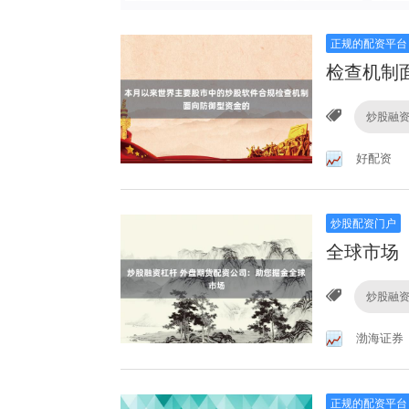
正规的配资平台
检查机制
炒股融
好配资
炒股配资门户
全球市场
炒股融
渤海证券
正规的配资平台