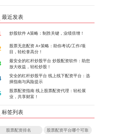
最近发表
1
炒股软件 A策略：制胜关键，业绩倍增！
股票无息配资 A+策略：助你考试/工作/项
2
目，轻松拿高分！
最安全的杠杆炒股平台 炒股配资软件：助您
3
放大收益，轻松炒股！
安全的杠杆炒股平台 线上线下配资平台：选
4
择指南与风险提示
股票配资指南 线上股票配资代理：轻松展
5
业，共享财富！
标签列表
股票配资排名
股票配资平台哪个可靠