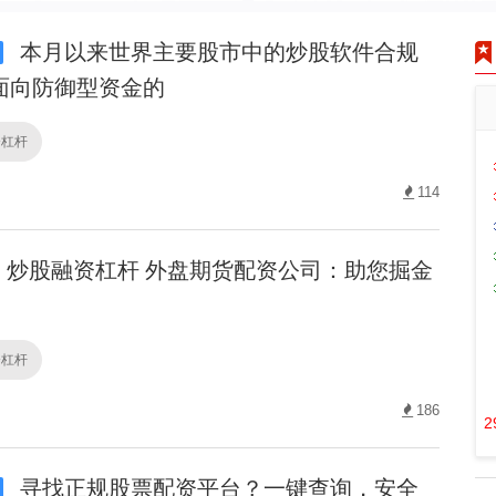
本月以来世界主要股市中的炒股软件合规
面向防御型资金的
资杠杆
114
炒股融资杠杆 外盘期货配资公司：助您掘金
资杠杆
186
2
寻找正规股票配资平台？一键查询，安全