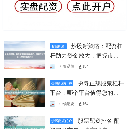
炒股新策略：配资杠
股票配资
杆助力资金放大，把握市场
机遇，实现收益最大化
万银鼎信
184
探寻正规股票杠杆
炒股配资门户
平台：哪个平台值得您的信
赖？
中信配资
164
股票配资排名 配
炒股配资门户