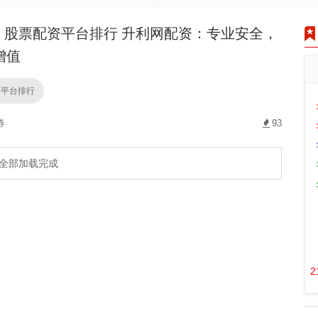
股票配资平台排行 升利网配资：专业安全，
增值
资平台排行
券
93
全部加载完成
2