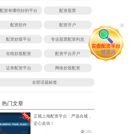
配资有哪些好的平台
配资股票
配资软件
配资开户
配资炒股平台
专业股票配资利息
在线炒股配资
配资平台开户
证券配资平台
网络炒股配资
全部话题标签
热门文章
正规上海配资平台：严选合规，
定心走动！
242