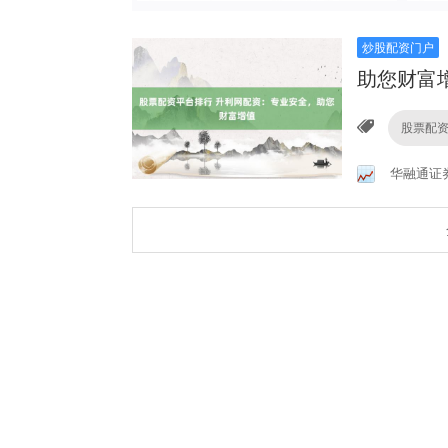
炒股配资门户
助您财富
股票配
华融通证