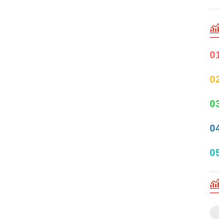
0
0
0
0
0