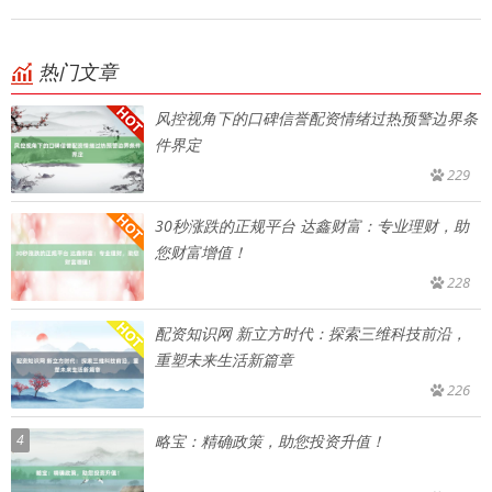
热门文章
风控视角下的口碑信誉配资情绪过热预警边界条
件界定
229
30秒涨跌的正规平台 达鑫财富：专业理财，助
您财富增值！
228
配资知识网 新立方时代：探索三维科技前沿，
重塑未来生活新篇章
226
4
略宝：精确政策，助您投资升值！