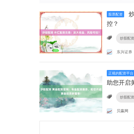
炒
股票配资
控？
炒股配
东兴证券
正规的配资平台
助您开启
炒股配
贝赢网