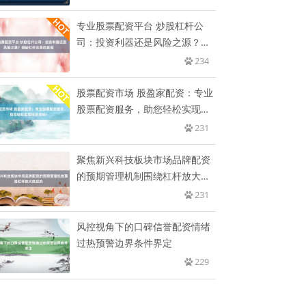
专业股票配资平台 炒股杠杆公
司：投资利器还是风险之源？揭
秘杠
234
股票配资市场 股盈家配资：专业
股票配资服务，助您轻松实现投
资
231
聚焦新兴科技板块市场品牌配资
的预期管理机制围绕杠杆放大效
应的
231
风控视角下的口碑信誉配资情绪
过热预警边界条件界定
229